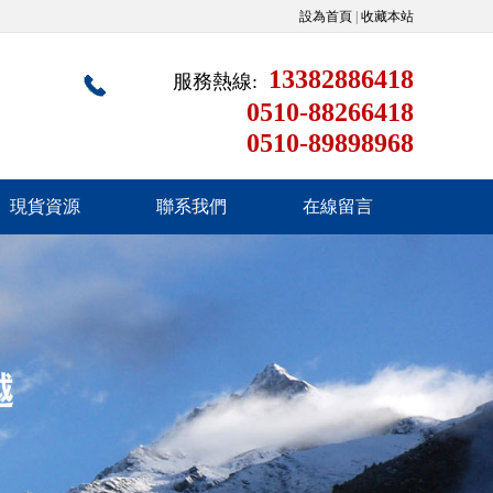
設為首頁
|
收藏本站
13382886418
服務熱線:
0510-88266418
0510-89898968
現貨資源
聯系我們
在線留言