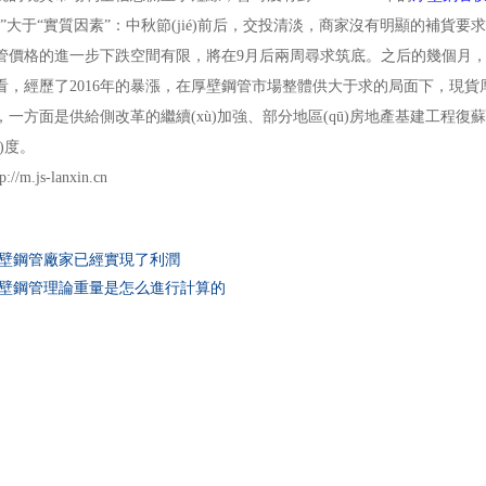
”大于“實質因素”：中秋節(jié)前后，交投清淡，商家沒有明顯的補貨要求
管價格的進一步下跌空間有限，將在9月后兩周尋求筑底。之后的幾個月
經歷了2016年的暴漲，在厚壁鋼管市場整體供大于求的局面下，現貨厚壁
，一方面是供給側改革的繼續(xù)加強、部分地區(qū)房地產基建工程
i)度。
/m.js-lanxin.cn
壁鋼管廠家已經實現了利潤
壁鋼管理論重量是怎么進行計算的