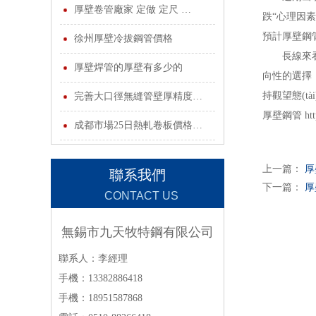
INFORMATION
厚壁卷管廠家 定做 定尺 …
跌“心理因素
預計厚壁鋼
徐州厚壁冷拔鋼管價格
長線來看，
厚壁焊管的厚壁有多少的
向性的選擇
持觀望態(tà
完善大口徑無縫管壁厚精度…
厚壁鋼管 http:/
成都市場25日熱軋卷板價格…
上一篇：
厚
聯系我們
下一篇：
厚
CONTACT US
無錫市九天牧特鋼有限公司
聯系人：李經理
手機：13382886418
手機：18951587868