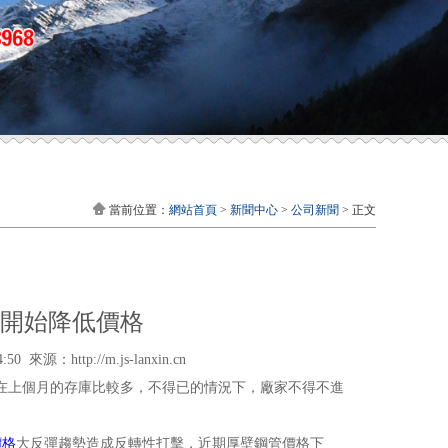
當前位置：
網站首頁
>
新聞中心
>
公司新聞
> 正文
開始降低價格
：http://m.js-lanxin.cn
在上個月的存庫比較多，不得已的情況下，廠家不得不進
價格
大反彈趨勢造成反轉性打擊，近期厚壁鋼管價格下