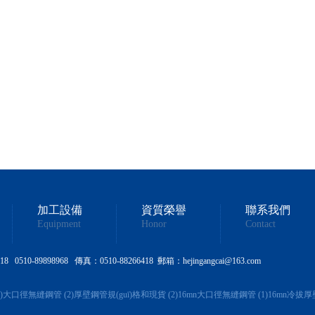
加工設備
資質榮譽
聯系我們
Equipment
Honor
Contact
510-89898968 傳真：0510-88266418 郵箱：hejingangcai@163.com
)
大口徑無縫鋼管 (2)
厚壁鋼管規(guī)格和現貨 (2)
16mn大口徑無縫鋼管 (1)
16mn冷拔