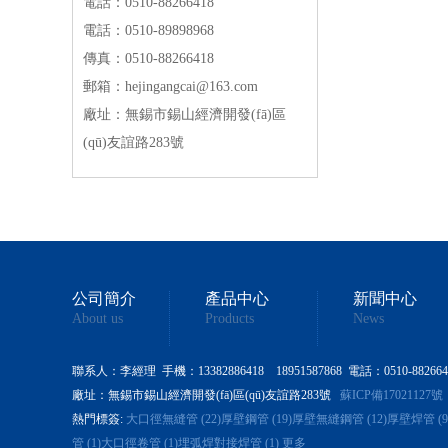
電話：0510-88266418
電話：0510-89898968
傳真：0510-88266418
郵箱：hejingangcai@163.com
廠址：無錫市錫山經濟開發(fā)區
(qū)友誼路283號
公司簡介
產品中心
新聞中心
About us
Products
News
聯系人：李經理 手機：13382886418 18951587868 電話：0510-88266418 0
廠址：無錫市錫山經濟開發(fā)區(qū)友誼路283號
蘇ICP備17021127號
熱門標簽:
大口徑無縫管 (22)
厚壁鋼管 (19)
厚壁無縫鋼管 (12)
厚壁焊管 (9
管 (1)
大口徑卷管 (1)
埋弧焊對接焊管 (1)
更多