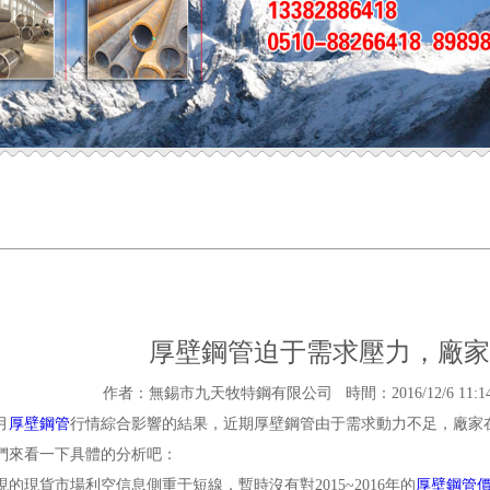
厚壁鋼管迫于需求壓力，廠家
作者：無錫市九天牧特鋼有限公司 時間：2016/12/6 11:14:50 來源
月
厚壁鋼管
行情綜合影響的結果，近期厚壁鋼管由于需求動力不足，廠家
們來看一下具體的分析吧：
現貨市場利空信息側重于短線，暫時沒有對2015~2016年的
厚壁鋼管