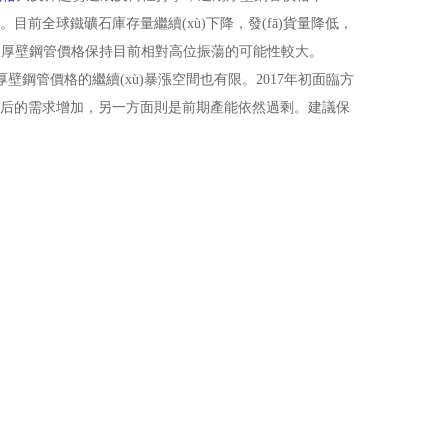
。目前全球鐵礦石庫存量繼續(xù)下降，發(fā)貨量降低，
，厚壁鋼管價格保持目前相對高位振蕩的可能性較大。
鋼管價格的繼續(xù)暴漲空間也有限。2017年初面臨方
復蘇后的需求增加，另一方面則是前期產能依然過剩。建議保